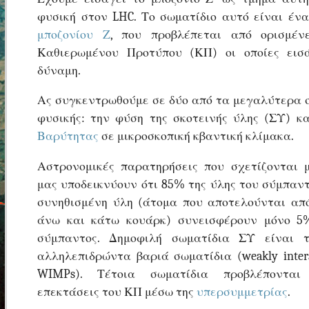
φυσική στον LHC. Το σωματίδιο αυτό είναι έν
μποζονίου Ζ
, που προβλέπεται από ορισμέν
Καθιερωμένου Προτύπου (ΚΠ) οι οποίες εισ
δύναμη.
Ας συγκεντρωθούμε σε δύο από τα μεγαλύτερα 
φυσικής: την φύση της σκοτεινής ύλης (ΣΥ) κ
Βαρύτητας
σε μικροσκοπική κβαντική κλίμακα.
Αστρονομικές παρατηρήσεις που σχετίζονται 
μας υποδεικνύουν ότι 85% της ύλης του σύμπαντ
συνηθισμένη ύλη (άτομα που αποτελούνται απ
άνω και κάτω κουάρκ) συνεισφέρουν μόνο 5
σύμπαντος. Δημοφιλή σωματίδια ΣΥ είναι 
αλληλεπιδρώντα βαριά σωματίδια (weakly interac
WIMPs). Τέτοια σωματίδια προβλέπονται 
επεκτάσεις του ΚΠ μέσω της
υπερσυμμετρίας
.