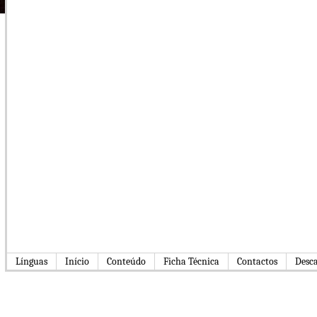
Línguas
Início
Conteúdo
Ficha Técnica
Contactos
Desc