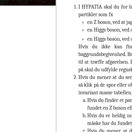
I HYPATIA skal du for hv
partikler som fx
en Z boson, ved at j
en Higgs boson, ved a
en Higgs boson, ved a
Hvis du ikke kan fin
baggrundsbegivenhed. Br
til at træffe afgørelsen.
på skal du udfylde regns
Hvis du mener at du ser
så klik på de spor eller 
invariant masse tabellen
Hvis du finder et pa
fundet en Z boson ell
Hvis du er heldig nok
måske har du fundet 
Hvis du mener, at d