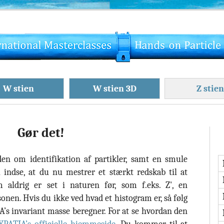
W stien
W stien 3D
Z stien
Gør det!
en om identifikation af partikler, samt en smule
 indse, at du nu mestrer et stærkt redskab til at
m aldrig er set i naturen før, som f.eks. Z', en
sonen. Hvis du ikke ved hvad et histogram er, så følg
A’s invariant masse beregner. For at se hvordan den