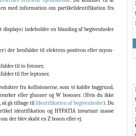
HYPATIA’s officielle hjemmeside
. Du kommer til at
en med information om partikelidentifikation fra
nt displays) indeholder en blanding af begivenheder
ler) der henfalder til elektron-positron eller myon-
alder til to fotoner,
alder til fire leptoner,
odukter fra kollisionerne, som vi kaldte baggrund,
 kvarker eller gluoner og W bosoner. (Hvis du ikke
så gå tilbage til
Identifikation af begivenheder
). Du
rtikel identifikation og HYPATIA invariant masse
 om der blev skabt en Z boson eller ej.