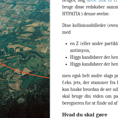
bruges, følg
dette link til 
bruge disse redskaber samm
HYPATIA i denne øvelse.
Dine kollisionsbilleder (eve
med
en Z (eller andre partik
antimyon,
Higgs kandidater der henf
Higgs kandidater der henf
men også helt andre slags pr
f.eks. jets, der stammer fra
kan huske hvordan de ser ud, 
skal bruge din viden om pa
beregneren for at finde ud af
Hvad du skal gøre