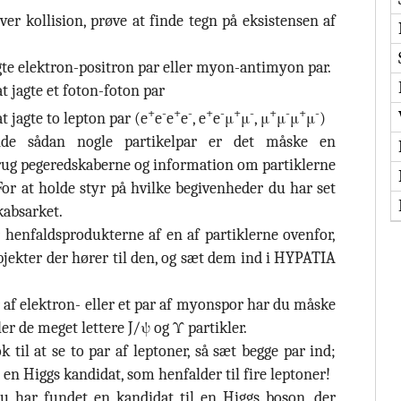
er kollision, prøve at finde tegn på eksistensen af
agte elektron-positron par eller myon-antimyon par.
t jagte et foton-foton par
+
-
+
-
+
-
+
-
+
-
+
-
t jagte to lepton par (e
e
e
e
, e
e
μ
μ
, μ
μ
μ
μ
)
de sådan nogle partikelpar er det måske en
ug pegeredskaberne og information om partiklerne
 For at holde styr på hvilke begivenheder du har set
kabsarket.
 henfaldsprodukterne af en af partiklerne ovenfor,
objekter der hører til den, og sæt dem ind i HYPATIA
.
r af elektron- eller et par af myonspor har du måske
er de meget lettere J/ψ og Υ partikler.
 til at se to par af leptoner, så sæt begge par ind;
en Higgs kandidat, som henfalder til fire leptoner!
u har fundet en kandidat til en Higgs boson, der