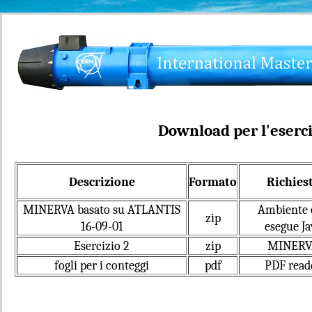
Download per l'eserc
Descrizione
Formato
Richies
MINERVA basato su ATLANTIS
Ambiente 
zip
16-09-01
esegue Ja
Esercizio 2
zip
MINERV
fogli per i conteggi
pdf
PDF read