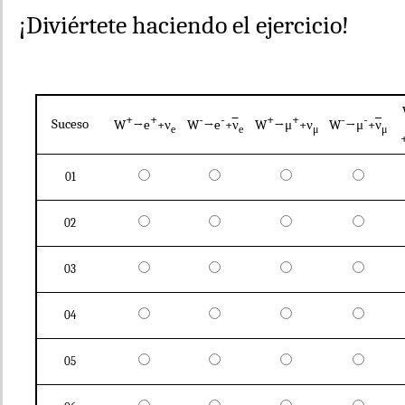
¡Diviértete haciendo el ejercicio!
+
+
-
-
+
+
-
-
Suceso
W
→e
+ν
W
→e
+
ν
W
→μ
+ν
W
→μ
+
ν
e
e
μ
μ
01
02
03
04
05